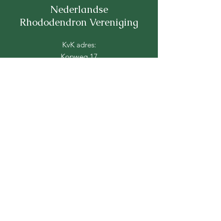
Nederlandse
Rhododendron Vereniging
KvK adres:
Kopweg 17
9511 PL Gieterveen
Nederland
email:
info@rhodovereniging.nl
Schrijf u in!
Zo ontvangt u onze nieuwsbrief!
Uw e-mailadres hier
Verstuur