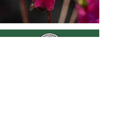
Nederlandse
Rhododendron Vereniging
KvK adres:
Kopweg 17
9511 PL Gieterveen
Nederland
email:
info@rhodovereniging.nl
Schrijf u in!