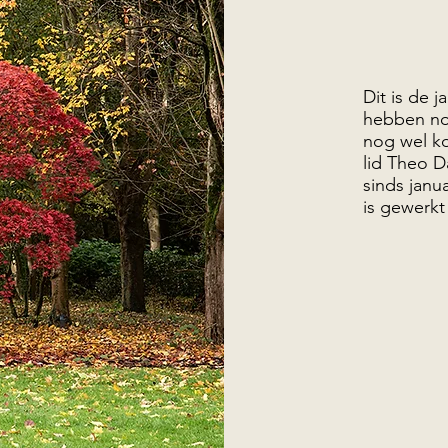
Dit is de 
hebben nog
nog wel k
lid Theo D
sinds janu
is gewerkt