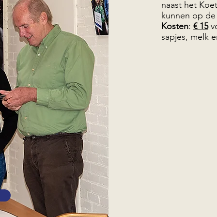
naast het Koe
kunnen op de 
Kosten
:
€ 15
vo
sapjes, melk e