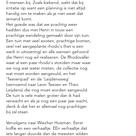
5 mensen bij. Zoals bekend, wekt dat bij
irritatie op want een planning is niet altijd
handig om te maken als je niet weet dat
iemand komt.
Het goede was dat we prachtig weer
hadden dus met Henri in touw een
prachtige eandeling gemaakt door zijn tuin.
Een tuin met veel exoten, prachtige bomen,
veel net aangeplante rhodo's (het is een
werk in uitvoering) en alle wensen gehoord
die Henri nog wil realiseren. De Rhodovallei
waar al een paar rhodo's stonden maar waar
we nog wat water misten, de collectie nog
wat moet worden aangevuld, en het
'Teevenpad' en de 'Leijdensweg'
(vernoemd naar Leon Teeven en Theo
Leijdens) die nog moet worden aangevuld.
De tuin is vele malen groter dan ik had
verwacht en als je nog een paar jaar wacht,
denk ik dat het er allemaal nog prachtiger
bij zal staan.
Vervolgens naar Wiecher Huisman. Eerst
koffie en een verhaaltje. EEn verhaaltje dat
iets langer duurde dan de meesten wilden