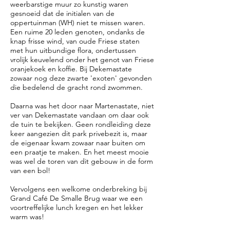
weerbarstige muur zo kunstig waren
gesnoeid dat de initialen van de
oppertuinman (WH) niet te missen waren.
Een ruime 20 leden genoten, ondanks de
knap frisse wind, van oude Friese staten
met hun uitbundige flora, ondertussen
vrolijk keuvelend onder het genot van Friese
oranjekoek en koffie. Bij Dekemastate
zowaar nog deze zwarte 'exoten' gevonden
die bedelend de gracht rond zwommen.
Daarna was het door naar Martenastate, niet
ver van Dekemastate vandaan om daar ook
de tuin te bekijken. Geen rondleiding deze
keer aangezien dit park privebezit is, maar
de eigenaar kwam zowaar naar buiten om
een praatje te maken. En het meest mooie
was wel de toren van dit gebouw in de form
van een bol!
Vervolgens een welkome onderbreking bij
Grand Café De Smalle Brug waar we een
voortreffelijke lunch kregen en het lekker
warm was!