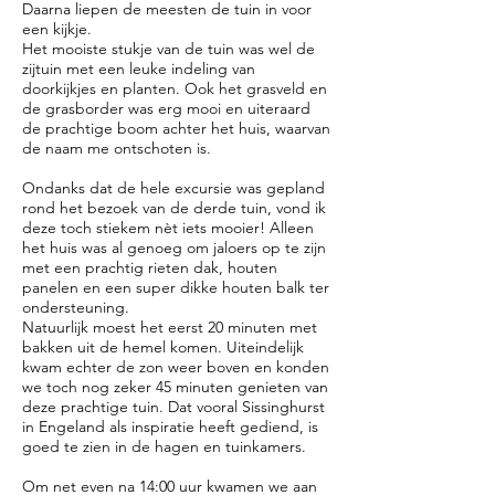
Daarna liepen de meesten de tuin in voor
een kijkje.
Het mooiste stukje van de tuin was wel de
zijtuin met een leuke indeling van
doorkijkjes en planten. Ook het grasveld en
de grasborder was erg mooi en uiteraard
de prachtige boom achter het huis, waarvan
de naam me ontschoten is.
Ondanks dat de hele excursie was gepland
rond het bezoek van de derde tuin, vond ik
deze toch stiekem nèt iets mooier! Alleen
het huis was al genoeg om jaloers op te zijn
met een prachtig rieten dak, houten
panelen en een super dikke houten balk ter
ondersteuning.
Natuurlijk moest het eerst 20 minuten met
bakken uit de hemel komen. Uiteindelijk
kwam echter de zon weer boven en konden
we toch nog zeker 45 minuten genieten van
deze prachtige tuin. Dat vooral Sissinghurst
in Engeland als inspiratie heeft gediend, is
goed te zien in de hagen en tuinkamers.
Om net even na 14:00 uur kwamen we aan